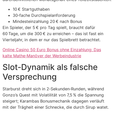
10 € Startguthaben
30‑fache Durchspielanforderung
Mindesteinzahlung 20 € nach Bonus
Ein Spieler, der 5 € pro Tag spielt, braucht dafür
60 Tage, um die 300 € zu erreichen – das ist fast ein
Vierteljahr, in dem er nur das Spielbrett betrachtet.
Online Casino 50 Euro Bonus ohne Einzahlung: Das
kalte Mathe‑Manöver der Werbeindustrie
Slot‑Dynamik als falsche
Versprechung
Starburst dreht sich in 2‑Sekunden‑Runden, während
Gonzo’s Quest mit Volatilität von 7,5 % die Spannung
steigert; Karambas Bonusmechanik dagegen verläuft
mit der Trägheit einer Schnecke, die durch Sirup watet.