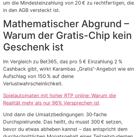
um die Mindesteinzahlung von 20 € zu rechtfertigen, die
in den AGB versteckt ist.
Mathematischer Abgrund –
Warum der Gratis-Chip kein
Geschenk ist
Im Vergleich zu Bet365, das pro 5 € Einzahlung 2 %
Cashback gibt, wirkt Karambas „Gratis“-Angebot wie ein
Aufschlag von 150 % auf deine
Verlustwahrscheinlichkeit.
Spielautomaten mit hoher RTP online: Warum die
Realität mehr als nur 96% Versprechen ist
Und dann die Umsatzbedingungen: 30‑fache
Durchspielrunde. Das heißt, du musst 300 € setzen,
bevor du etwas abheben kannst – das entspricht dem
durchschnittlichen Monatsgehalt eines Teilzeitstudenten.