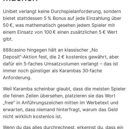
Unibet verlangt keine Durchspielanforderung, sondern
bietet stattdessen 5 % Bonus auf jede Einzahlung über
50 €, was mathematisch gesehen jedem Spieler mit
einem Einsatz von 100 € einen zusätzlichen 5 € Wert
gibt.
888casino hingegen hält an klassischer „No
Deposit“‑Aktion fest, die 2 € kostenlos gewährt, aber
dafür ein 5‑faches Umsatzvolumen verlangt – das ist
immer noch günstiger als Karambas 30‑fache
Anforderung.
Weil Karamba scheinbar glaubt, dass die meisten Spieler
die feinen Zeilen übersehen, platzieren sie das Wort
„free“ in Anführungszeichen mitten im Werbetext und
erwarten, dass niemand hinterfragt, warum das Geld
nicht wirklich kostenlos ist.
Wenn du das alles durchrechnest, erkennst du, dass ein