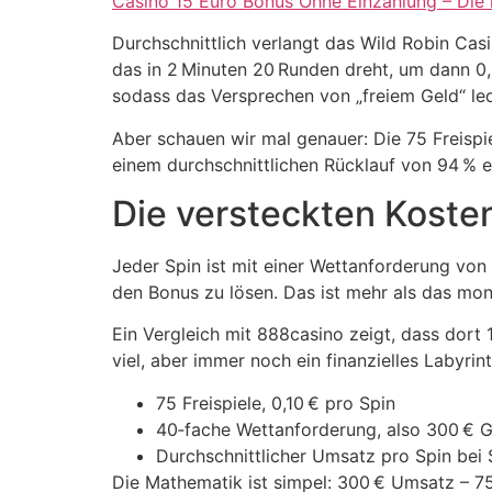
Casino 15 Euro Bonus Ohne Einzahlung – Die
Durchschnittlich verlangt das Wild Robin Casi
das in 2 Minuten 20 Runden dreht, um dann 0,0
sodass das Versprechen von „freiem Geld“ ledi
Aber schauen wir mal genauer: Die 75 Freispiele
einem durchschnittlichen Rücklauf von 94 % er
Die versteckten Koste
Jeder Spin ist mit einer Wettanforderung von
den Bonus zu lösen. Das ist mehr als das mon
Ein Vergleich mit 888casino zeigt, dass dort
viel, aber immer noch ein finanzielles Labyrin
75 Freispiele, 0,10 € pro Spin
40‑fache Wettanforderung, also 300 €
Durchschnittlicher Umsatz pro Spin bei 
Die Mathematik ist simpel: 300 € Umsatz – 75 ×