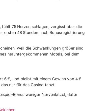
, fühlt 75 Herzen schlagen, vergisst aber die
er ersten 48 Stunden nach Bonusregistrierung
erscheinen, weil die Schwankungen größer sind
 eines heruntergekommenen Motels, bei dem
iert 6 €, und bleibt mit einem Gewinn von 4 €
 das nur für das Casino tanzt.
reispiel‑Bonus weniger Nervenkitzel, dafür
Gekicher