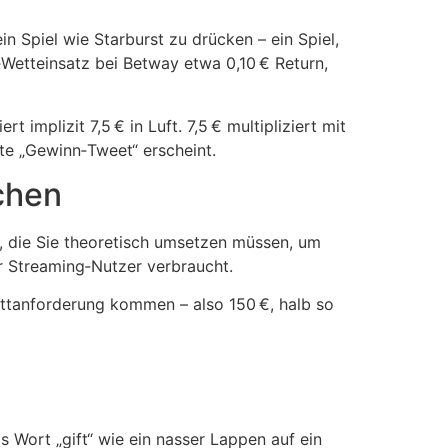
n Spiel wie Starburst zu drücken – ein Spiel,
‑Wetteinsatz bei Betway etwa 0,10 € Return,
 implizit 7,5 € in Luft. 7,5 € multipliziert mit
ste „Gewinn‑Tweet“ erscheint.
chen
€, die Sie theoretisch umsetzen müssen, um
r Streaming‑Nutzer verbraucht.
Wettanforderung kommen – also 150 €, halb so
as Wort „gift“ wie ein nasser Lappen auf ein