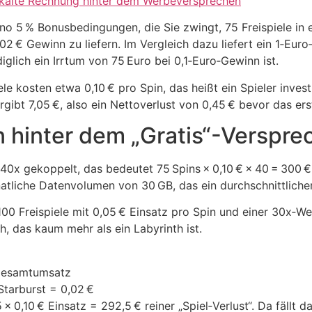
 kalte Rechnung hinter dem Werbeversprechen
no 5 % Bonusbedingungen, die Sie zwingt, 75 Freispiele in ei
2 € Gewinn zu liefern. Im Vergleich dazu liefert ein 1‑Euro
glich ein Irrtum von 75 Euro bei 0,1‑Euro‑Gewinn ist.
 kosten etwa 0,10 € pro Spin, das heißt ein Spieler investiert
gibt 7,05 €, also ein Nettoverlust von 0,45 € bevor das er
n hinter dem „Gratis“-Verspre
 40x gekoppelt, das bedeutet 75 Spins × 0,10 € × 40 = 300 
atliche Datenvolumen von 30 GB, das ein durchschnittliche
 100 Freispiele mit 0,05 € Einsatz pro Spin und einer 30x‑
th, das kaum mehr als ein Labyrinth ist.
 Gesamtumsatz
Starburst = 0,02 €
 0,10 € Einsatz = 292,5 € reiner „Spiel‑Verlust“. Da fällt d