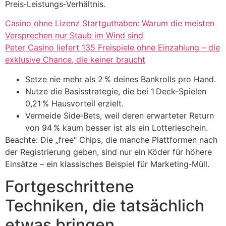
Preis‑Leistungs‑Verhältnis.
Casino ohne Lizenz Startguthaben: Warum die meisten
Versprechen nur Staub im Wind sind
Peter Casino liefert 135 Freispiele ohne Einzahlung – die
exklusive Chance, die keiner braucht
Setze nie mehr als 2 % deines Bankrolls pro Hand.
Nutze die Basisstrategie, die bei 1 Deck‑Spielen
0,21 % Hausvorteil erzielt.
Vermeide Side‑Bets, weil deren erwarteter Return
von 94 % kaum besser ist als ein Lotterieschein.
Beachte: Die „free“ Chips, die manche Plattformen nach
der Registrierung geben, sind nur ein Köder für höhere
Einsätze – ein klassisches Beispiel für Marketing‑Müll.
Fortgeschrittene
Techniken, die tatsächlich
etwas bringen