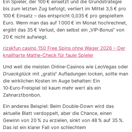
Ein Spieler, der 100 € einsetzt und die Grundstrategie
bis zum letzten Zug befolgt, verliert im Mittel 3,5 € pro
100 € Einsatz – das entspricht 0,035 € pro gespieltem
Euro. Wenn man das auf 1 000 € im Monat hochrechnet,
ergibt das 35 € Verlust, den selbst ein „VIP‑Bonus“ von
20 € nicht aufwiegt.
rizskfun casino 150 Free Spins ohne Wager 2026 – Der
knallharte Mathe-Check für faule Spieler
Und weil die meisten Online‑Casinos wie
LeoVegas
oder
Drueckglück
mit „gratis“ Aufladungen locken, sollte man
die wirklichen Kosten im Auge behalten: Ein
10‑Euro‑Freispiel ist kaum mehr wert als ein
Zahnarztbonbon.
Ein anderes Beispiel: Beim Double‑Down wird das
aktuelle Blatt verdoppelt, aber die Chance, einen
Gewinn von 20 % zu erzielen, sinkt von 48 % auf 35 %.
Das ist ein klarer Fall von schlechtem