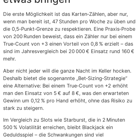
Die erste Möglichkeit ist das Karten‑Zählen, aber nur,
wenn man bereit ist, 47 Stunden pro Woche zu üben und
die 0,5‑Punkt‑Grenze zu respektieren. Eine Praxis‑Probe
von 200 Runden beweist, dass ein Zähler nur bei einem
True‑Count von +3 einen Vorteil von 0,8 % erzielt – das
sind im Jahresvergleich bei 20 000 € Einsatz rund 160 €
mehr.
Aber nicht jeder will die ganze Nacht im Keller hocken.
Deshalb bietet die sogenannte „Bet‑Sizing‑Strategie“
eine Alternative: Bei einem True‑Count von +2 erhöht
man den Einsatz von 5 € auf 8 €, was den erwarteten
Gewinn um 0,12 % pro Hand erhöht, ohne das Risiko zu
stark zu steigern.
Im Vergleich zu Slots wie Starburst, die in 2 Minuten
500 % Volatilität erreichen, bleibt Blackjack ein
Geduldsspiel – die Schwankungen sind viel