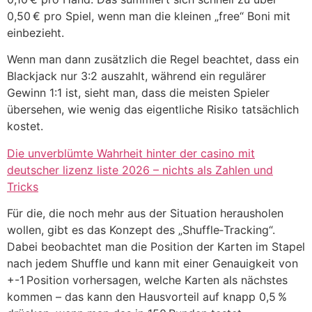
0,50 € pro Spiel, wenn man die kleinen „free“ Boni mit
einbezieht.
Wenn man dann zusätzlich die Regel beachtet, dass ein
Blackjack nur 3:2 auszahlt, während ein regulärer
Gewinn 1:1 ist, sieht man, dass die meisten Spieler
übersehen, wie wenig das eigentliche Risiko tatsächlich
kostet.
Die unverblümte Wahrheit hinter der casino mit
deutscher lizenz liste 2026 – nichts als Zahlen und
Tricks
Für die, die noch mehr aus der Situation herausholen
wollen, gibt es das Konzept des „Shuffle‑Tracking“.
Dabei beobachtet man die Position der Karten im Stapel
nach jedem Shuffle und kann mit einer Genauigkeit von
+-1 Position vorhersagen, welche Karten als nächstes
kommen – das kann den Hausvorteil auf knapp 0,5 %