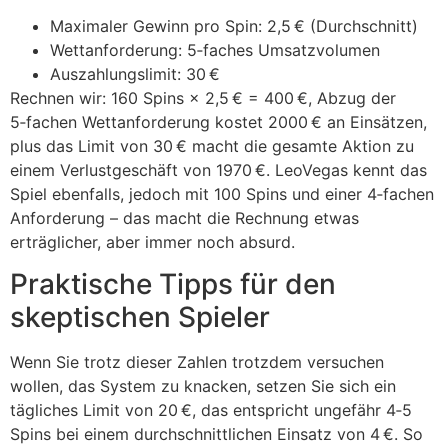
Maximaler Gewinn pro Spin: 2,5 € (Durchschnitt)
Wettanforderung: 5‑faches Umsatzvolumen
Auszahlungslimit: 30 €
Rechnen wir: 160 Spins × 2,5 € = 400 €, Abzug der
5‑fachen Wettanforderung kostet 2000 € an Einsätzen,
plus das Limit von 30 € macht die gesamte Aktion zu
einem Verlustgeschäft von 1970 €. LeoVegas kennt das
Spiel ebenfalls, jedoch mit 100 Spins und einer 4‑fachen
Anforderung – das macht die Rechnung etwas
erträglicher, aber immer noch absurd.
Praktische Tipps für den
skeptischen Spieler
Wenn Sie trotz dieser Zahlen trotzdem versuchen
wollen, das System zu knacken, setzen Sie sich ein
tägliches Limit von 20 €, das entspricht ungefähr 4‑5
Spins bei einem durchschnittlichen Einsatz von 4 €. So