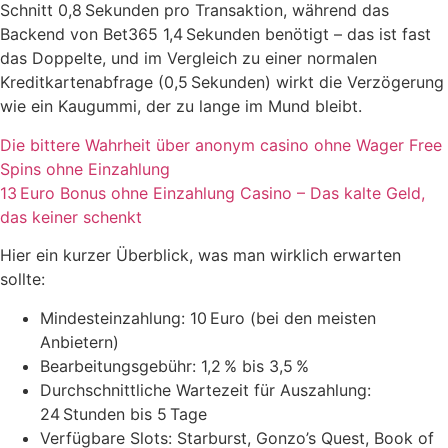
Schnitt 0,8 Sekunden pro Transaktion, während das
Backend von Bet365 1,4 Sekunden benötigt – das ist fast
das Doppelte, und im Vergleich zu einer normalen
Kreditkartenabfrage (0,5 Sekunden) wirkt die Verzögerung
wie ein Kaugummi, der zu lange im Mund bleibt.
Die bittere Wahrheit über anonym casino ohne Wager Free
Spins ohne Einzahlung
13 Euro Bonus ohne Einzahlung Casino – Das kalte Geld,
das keiner schenkt
Hier ein kurzer Überblick, was man wirklich erwarten
sollte:
Mindesteinzahlung: 10 Euro (bei den meisten
Anbietern)
Bearbeitungsgebühr: 1,2 % bis 3,5 %
Durchschnittliche Wartezeit für Auszahlung:
24 Stunden bis 5 Tage
Verfügbare Slots: Starburst, Gonzo’s Quest, Book of