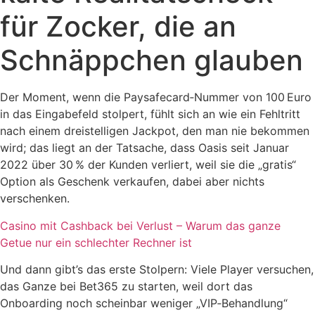
für Zocker, die an
Schnäppchen glauben
Der Moment, wenn die Paysafecard‑Nummer von 100 Euro
in das Eingabefeld stolpert, fühlt sich an wie ein Fehltritt
nach einem dreistelligen Jackpot, den man nie bekommen
wird; das liegt an der Tatsache, dass Oasis seit Januar
2022 über 30 % der Kunden verliert, weil sie die „gratis“
Option als Geschenk verkaufen, dabei aber nichts
verschenken.
Casino mit Cashback bei Verlust – Warum das ganze
Getue nur ein schlechter Rechner ist
Und dann gibt’s das erste Stolpern: Viele Player versuchen,
das Ganze bei Bet365 zu starten, weil dort das
Onboarding noch scheinbar weniger „VIP‑Behandlung“