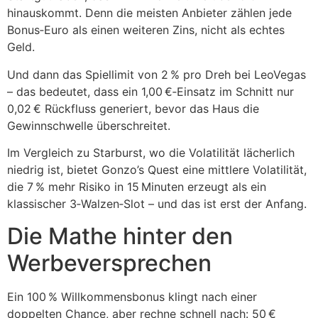
hinauskommt. Denn die meisten Anbieter zählen jede
Bonus‑Euro als einen weiteren Zins, nicht als echtes
Geld.
Und dann das Spiellimit von 2 % pro Dreh bei LeoVegas
– das bedeutet, dass ein 1,00 €‑Einsatz im Schnitt nur
0,02 € Rückfluss generiert, bevor das Haus die
Gewinnschwelle überschreitet.
Im Vergleich zu Starburst, wo die Volatilität lächerlich
niedrig ist, bietet Gonzo’s Quest eine mittlere Volatilität,
die 7 % mehr Risiko in 15 Minuten erzeugt als ein
klassischer 3‑Walzen‑Slot – und das ist erst der Anfang.
Die Mathe hinter den
Werbeversprechen
Ein 100 % Willkommensbonus klingt nach einer
doppelten Chance, aber rechne schnell nach: 50 €