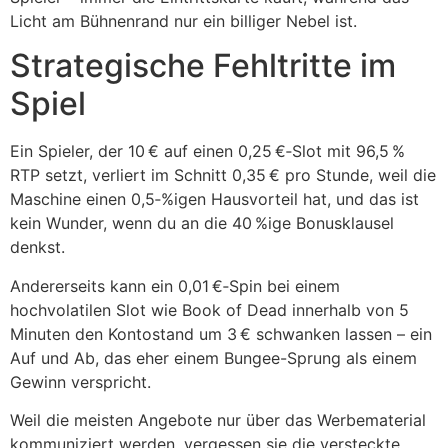
Licht am Bühnenrand nur ein billiger Nebel ist.
Strategische Fehltritte im
Spiel
Ein Spieler, der 10 € auf einen 0,25 €‑Slot mit 96,5 %
RTP setzt, verliert im Schnitt 0,35 € pro Stunde, weil die
Maschine einen 0,5‑%igen Hausvorteil hat, und das ist
kein Wunder, wenn du an die 40 %ige Bonusklausel
denkst.
Andererseits kann ein 0,01 €‑Spin bei einem
hochvolatilen Slot wie Book of Dead innerhalb von 5
Minuten den Kontostand um 3 € schwanken lassen – ein
Auf und Ab, das eher einem Bungee-Sprung als einem
Gewinn verspricht.
Weil die meisten Angebote nur über das Werbematerial
kommuniziert werden, vergessen sie die versteckte