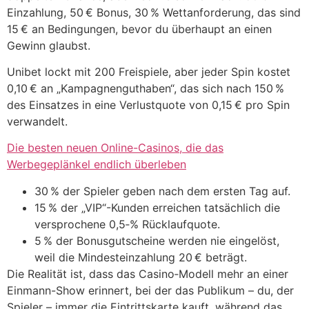
Einzahlung, 50 € Bonus, 30 % Wettanforderung, das sind
15 € an Bedingungen, bevor du überhaupt an einen
Gewinn glaubst.
Unibet lockt mit 200 Freispiele, aber jeder Spin kostet
0,10 € an „Kampagnenguthaben“, das sich nach 150 %
des Einsatzes in eine Verlustquote von 0,15 € pro Spin
verwandelt.
Die besten neuen Online-Casinos, die das
Werbegeplänkel endlich überleben
30 % der Spieler geben nach dem ersten Tag auf.
15 % der „VIP“-Kunden erreichen tatsächlich die
versprochene 0,5‑% Rücklaufquote.
5 % der Bonusgutscheine werden nie eingelöst,
weil die Mindesteinzahlung 20 € beträgt.
Die Realität ist, dass das Casino‑Modell mehr an einer
Einmann-Show erinnert, bei der das Publikum – du, der
Spieler – immer die Eintrittskarte kauft, während das