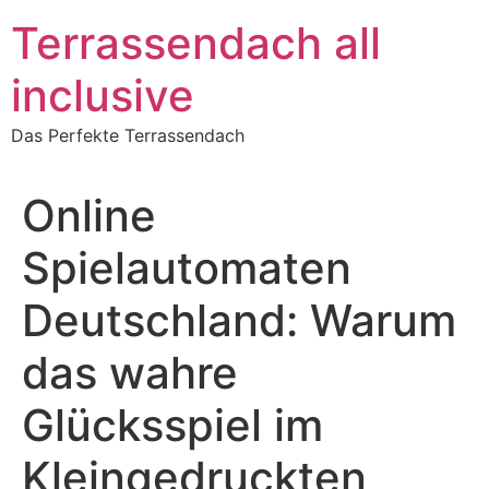
Zum
Terrassendach all
Inhalt
springen
inclusive
Das Perfekte Terrassendach
Online
Spielautomaten
Deutschland: Warum
das wahre
Glücksspiel im
Kleingedruckten