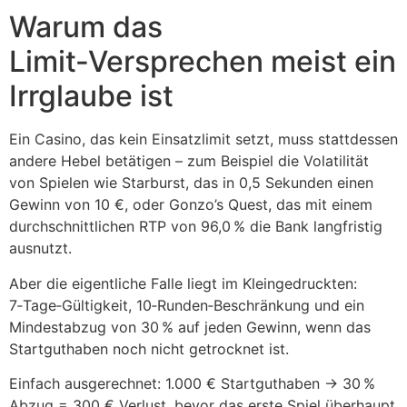
Warum das
Limit‑Versprechen meist ein
Irrglaube ist
Ein Casino, das kein Einsatzlimit setzt, muss stattdessen
andere Hebel betätigen – zum Beispiel die Volatilität
von Spielen wie Starburst, das in 0,5 Sekunden einen
Gewinn von 10 €, oder Gonzo’s Quest, das mit einem
durchschnittlichen RTP von 96,0 % die Bank langfristig
ausnutzt.
Aber die eigentliche Falle liegt im Kleingedruckten:
7‑Tage‑Gültigkeit, 10‑Runden‑Beschränkung und ein
Mindestabzug von 30 % auf jeden Gewinn, wenn das
Startguthaben noch nicht getrocknet ist.
Einfach ausgerechnet: 1.000 € Startguthaben → 30 %
Abzug = 300 € Verlust, bevor das erste Spiel überhaupt