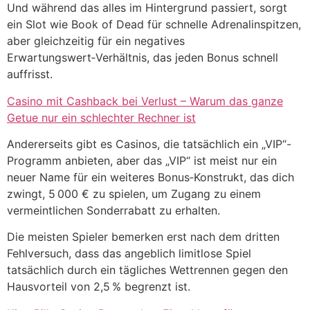
Und während das alles im Hintergrund passiert, sorgt
ein Slot wie Book of Dead für schnelle Adrenalinspitzen,
aber gleichzeitig für ein negatives
Erwartungswert‑Verhältnis, das jeden Bonus schnell
auffrisst.
Casino mit Cashback bei Verlust – Warum das ganze
Getue nur ein schlechter Rechner ist
Andererseits gibt es Casinos, die tatsächlich ein „VIP“-
Programm anbieten, aber das „VIP“ ist meist nur ein
neuer Name für ein weiteres Bonus‑Konstrukt, das dich
zwingt, 5 000 € zu spielen, um Zugang zu einem
vermeintlichen Sonderrabatt zu erhalten.
Die meisten Spieler bemerken erst nach dem dritten
Fehlversuch, dass das angeblich limitlose Spiel
tatsächlich durch ein tägliches Wettrennen gegen den
Hausvorteil von 2,5 % begrenzt ist.