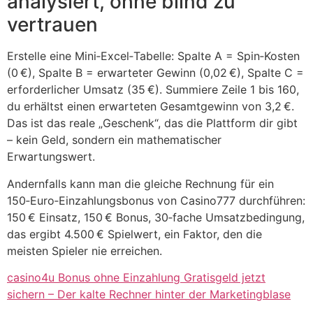
analysiert, ohne blind zu
vertrauen
Erstelle eine Mini‑Excel‑Tabelle: Spalte A = Spin‑Kosten
(0 €), Spalte B = erwarteter Gewinn (0,02 €), Spalte C =
erforderlicher Umsatz (35 €). Summiere Zeile 1 bis 160,
du erhältst einen erwarteten Gesamtgewinn von 3,2 €.
Das ist das reale „Geschenk“, das die Plattform dir gibt
– kein Geld, sondern ein mathematischer
Erwartungswert.
Andernfalls kann man die gleiche Rechnung für ein
150‑Euro‑Einzahlungsbonus von Casino777 durchführen:
150 € Einsatz, 150 € Bonus, 30‑fache Umsatzbedingung,
das ergibt 4.500 € Spielwert, ein Faktor, den die
meisten Spieler nie erreichen.
casino4u Bonus ohne Einzahlung Gratisgeld jetzt
sichern – Der kalte Rechner hinter der Marketingblase