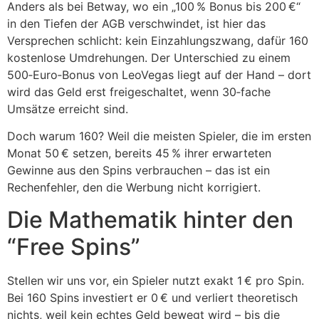
Anders als bei Betway, wo ein „100 % Bonus bis 200 €“
in den Tiefen der AGB verschwindet, ist hier das
Versprechen schlicht: kein Einzahlungszwang, dafür 160
kostenlose Umdrehungen. Der Unterschied zu einem
500‑Euro‑Bonus von LeoVegas liegt auf der Hand – dort
wird das Geld erst freigeschaltet, wenn 30‑fache
Umsätze erreicht sind.
Doch warum 160? Weil die meisten Spieler, die im ersten
Monat 50 € setzen, bereits 45 % ihrer erwarteten
Gewinne aus den Spins verbrauchen – das ist ein
Rechenfehler, den die Werbung nicht korrigiert.
Die Mathematik hinter den
“Free Spins”
Stellen wir uns vor, ein Spieler nutzt exakt 1 € pro Spin.
Bei 160 Spins investiert er 0 € und verliert theoretisch
nichts, weil kein echtes Geld bewegt wird – bis die