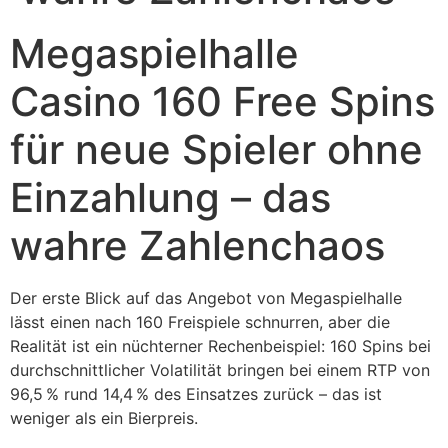
Megaspielhalle
Casino 160 Free Spins
für neue Spieler ohne
Einzahlung – das
wahre Zahlenchaos
Der erste Blick auf das Angebot von Megaspielhalle
lässt einen nach 160 Freispiele schnurren, aber die
Realität ist ein nüchterner Rechenbeispiel: 160 Spins bei
durchschnittlicher Volatilität bringen bei einem RTP von
96,5 % rund 14,4 % des Einsatzes zurück – das ist
weniger als ein Bierpreis.