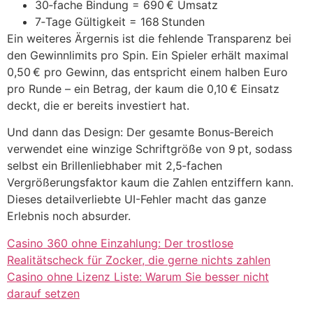
30‑fache Bindung = 690 € Umsatz
7‑Tage Gültigkeit = 168 Stunden
Ein weiteres Ärgernis ist die fehlende Transparenz bei
den Gewinnlimits pro Spin. Ein Spieler erhält maximal
0,50 € pro Gewinn, das entspricht einem halben Euro
pro Runde – ein Betrag, der kaum die 0,10 € Einsatz
deckt, die er bereits investiert hat.
Und dann das Design: Der gesamte Bonus‑Bereich
verwendet eine winzige Schriftgröße von 9 pt, sodass
selbst ein Brillenliebhaber mit 2,5‑fachen
Vergrößerungsfaktor kaum die Zahlen entziffern kann.
Dieses detailverliebte UI-Fehler macht das ganze
Erlebnis noch absurder.
Casino 360 ohne Einzahlung: Der trostlose
Realitätscheck für Zocker, die gerne nichts zahlen
Casino ohne Lizenz Liste: Warum Sie besser nicht
darauf setzen