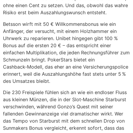
ohne einen Cent zu setzen. Und das, obwohl das wahre
Risiko erst beim Auszahlungswunsch entsteht.
Betsson wirft mit 50 € Willkommensbonus wie ein
Anfänger, der versucht, mit einem Holzhammer ein
Uhrwerk zu reparieren. Unibet hingegen gibt 100 %
Bonus auf die ersten 20 € – das entspricht einer
einfachen Multiplikation, die jeden Rechnungsführer zum
Schmunzeln bringt. PokerStars bietet ein
Cashback‑Modell, das eher an eine Versicherungspolice
erinnert, weil die Auszahlungshöhe fast stets unter 5 %
des Umsatzes bleibt.
Die 230 Freispiele fühlen sich an wie ein endloser Fluss
aus kleinen Münzen, die in der Slot‑Maschine Starburst
verschwinden, während Gonzo’s Quest mit seiner
fallenden Gewinnanzeige viel dramatischer wirkt. Wer
das Tempo von Starburst mit dem schnellen Drop von
Sunmakers Bonus vergleicht, erkennt sofort, dass das