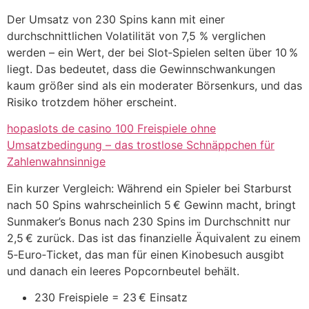
Der Umsatz von 230 Spins kann mit einer
durchschnittlichen Volatilität von 7,5 % verglichen
werden – ein Wert, der bei Slot‑Spielen selten über 10 %
liegt. Das bedeutet, dass die Gewinnschwankungen
kaum größer sind als ein moderater Börsenkurs, und das
Risiko trotzdem höher erscheint.
hopaslots de casino 100 Freispiele ohne
Umsatzbedingung – das trostlose Schnäppchen für
Zahlenwahnsinnige
Ein kurzer Vergleich: Während ein Spieler bei Starburst
nach 50 Spins wahrscheinlich 5 € Gewinn macht, bringt
Sunmaker’s Bonus nach 230 Spins im Durchschnitt nur
2,5 € zurück. Das ist das finanzielle Äquivalent zu einem
5‑Euro‑Ticket, das man für einen Kinobesuch ausgibt
und danach ein leeres Popcornbeutel behält.
230 Freispiele = 23 € Einsatz