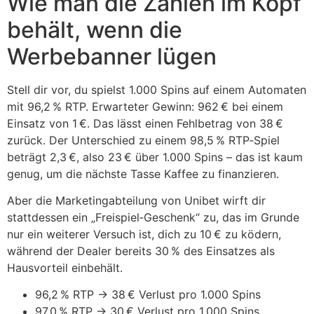
Wie man die Zahlen im Kopf
behält, wenn die
Werbebanner lügen
Stell dir vor, du spielst 1.000 Spins auf einem Automaten
mit 96,2 % RTP. Erwarteter Gewinn: 962 € bei einem
Einsatz von 1 €. Das lässt einen Fehlbetrag von 38 €
zurück. Der Unterschied zu einem 98,5 % RTP‑Spiel
beträgt 2,3 €, also 23 € über 1.000 Spins – das ist kaum
genug, um die nächste Tasse Kaffee zu finanzieren.
Aber die Marketingabteilung von Unibet wirft dir
stattdessen ein „Freispiel‑Geschenk“ zu, das im Grunde
nur ein weiterer Versuch ist, dich zu 10 € zu ködern,
während der Dealer bereits 30 % des Einsatzes als
Hausvorteil einbehält.
96,2 % RTP → 38 € Verlust pro 1.000 Spins
97,0 % RTP → 30 € Verlust pro 1.000 Spins