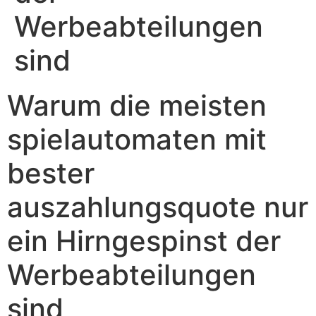
Werbeabteilungen
sind
Warum die meisten
spielautomaten mit
bester
auszahlungsquote nur
ein Hirngespinst der
Werbeabteilungen
sind