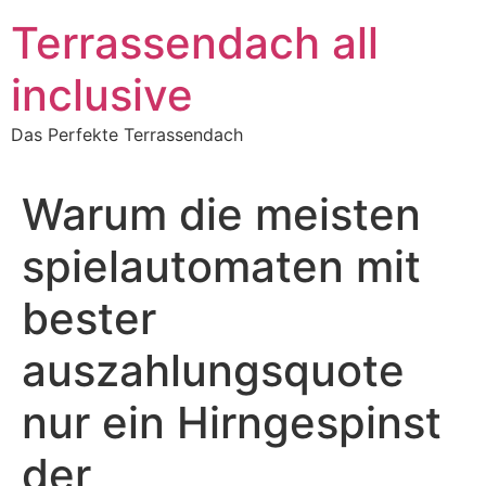
Zum
Terrassendach all
Inhalt
springen
inclusive
Das Perfekte Terrassendach
Warum die meisten
spielautomaten mit
bester
auszahlungsquote
nur ein Hirngespinst
der