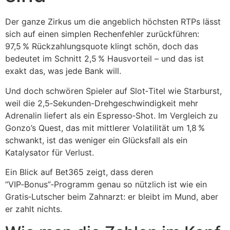
Der ganze Zirkus um die angeblich höchsten RTPs lässt
sich auf einen simplen Rechenfehler zurückführen:
97,5 % Rückzahlungsquote klingt schön, doch das
bedeutet im Schnitt 2,5 % Hausvorteil – und das ist
exakt das, was jede Bank will.
Und doch schwören Spieler auf Slot‑Titel wie Starburst,
weil die 2,5‑Sekunden-Drehgeschwindigkeit mehr
Adrenalin liefert als ein Espresso‑Shot. Im Vergleich zu
Gonzo’s Quest, das mit mittlerer Volatilität um 1,8 %
schwankt, ist das weniger ein Glücksfall als ein
Katalysator für Verlust.
Ein Blick auf Bet365 zeigt, dass deren
“VIP‑Bonus”‑Programm genau so nützlich ist wie ein
Gratis‑Lutscher beim Zahnarzt: er bleibt im Mund, aber
er zahlt nichts.