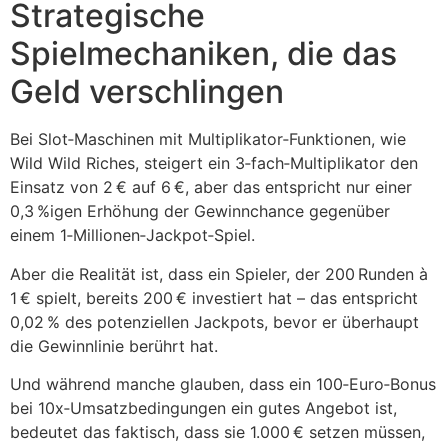
Strategische
Spielmechaniken, die das
Geld verschlingen
Bei Slot‑Maschinen mit Multiplikator‑Funktionen, wie
Wild Wild Riches, steigert ein 3‑fach‑Multiplikator den
Einsatz von 2 € auf 6 €, aber das entspricht nur einer
0,3 %igen Erhöhung der Gewinnchance gegenüber
einem 1‑Millionen‑Jackpot‑Spiel.
Aber die Realität ist, dass ein Spieler, der 200 Runden à
1 € spielt, bereits 200 € investiert hat – das entspricht
0,02 % des potenziellen Jackpots, bevor er überhaupt
die Gewinnlinie berührt hat.
Und während manche glauben, dass ein 100‑Euro‑Bonus
bei 10x‑Umsatzbedingungen ein gutes Angebot ist,
bedeutet das faktisch, dass sie 1.000 € setzen müssen,