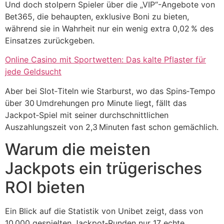
Und doch stolpern Spieler über die „VIP“-Angebote von
Bet365, die behaupten, exklusive Boni zu bieten,
während sie in Wahrheit nur ein wenig extra 0,02 % des
Einsatzes zurückgeben.
Online Casino mit Sportwetten: Das kalte Pflaster für
jede Geldsucht
Aber bei Slot‑Titeln wie Starburst, wo das Spins‑Tempo
über 30 Umdrehungen pro Minute liegt, fällt das
Jackpot‑Spiel mit seiner durchschnittlichen
Auszahlungszeit von 2,3 Minuten fast schon gemächlich.
Warum die meisten
Jackpots ein trügerisches
ROI bieten
Ein Blick auf die Statistik von Unibet zeigt, dass von
10 000 gespielten Jackpot‑Runden nur 17 echte