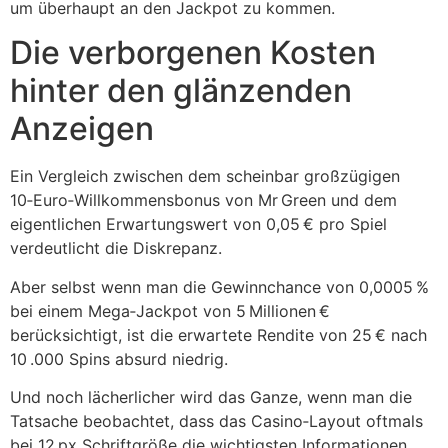
um überhaupt an den Jackpot zu kommen.
Die verborgenen Kosten
hinter den glänzenden
Anzeigen
Ein Vergleich zwischen dem scheinbar großzügigen
10‑Euro‑Willkommensbonus von Mr Green und dem
eigentlichen Erwartungswert von 0,05 € pro Spiel
verdeutlicht die Diskrepanz.
Aber selbst wenn man die Gewinnchance von 0,0005 %
bei einem Mega‑Jackpot von 5 Millionen €
berücksichtigt, ist die erwartete Rendite von 25 € nach
10 .000 Spins absurd niedrig.
Und noch lächerlicher wird das Ganze, wenn man die
Tatsache beobachtet, dass das Casino‑Layout oftmals
bei 12 px Schriftgröße die wichtigsten Informationen