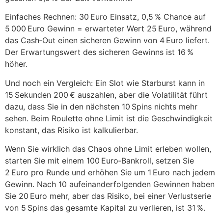
Einfaches Rechnen: 30 Euro Einsatz, 0,5 % Chance auf
5 000 Euro Gewinn = erwarteter Wert 25 Euro, während
das Cash‑Out einen sicheren Gewinn von 4 Euro liefert.
Der Erwartungswert des sicheren Gewinns ist 16 %
höher.
Und noch ein Vergleich: Ein Slot wie Starburst kann in
15 Sekunden 200 € auszahlen, aber die Volatilität führt
dazu, dass Sie in den nächsten 10 Spins nichts mehr
sehen. Beim Roulette ohne Limit ist die Geschwindigkeit
konstant, das Risiko ist kalkulierbar.
Wenn Sie wirklich das Chaos ohne Limit erleben wollen,
starten Sie mit einem 100 Euro‑Bankroll, setzen Sie
2 Euro pro Runde und erhöhen Sie um 1 Euro nach jedem
Gewinn. Nach 10 aufeinanderfolgenden Gewinnen haben
Sie 20 Euro mehr, aber das Risiko, bei einer Verlustserie
von 5 Spins das gesamte Kapital zu verlieren, ist 31 %.