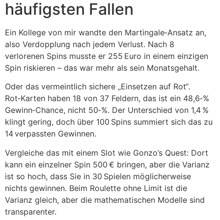
häufigsten Fallen
Ein Kollege von mir wandte den Martingale‑Ansatz an,
also Verdopplung nach jedem Verlust. Nach 8
verlorenen Spins musste er 255 Euro in einem einzigen
Spin riskieren – das war mehr als sein Monatsgehalt.
Oder das vermeintlich sichere „Einsetzen auf Rot“.
Rot‑Karten haben 18 von 37 Feldern, das ist ein 48,6‑%
Gewinn‑Chance, nicht 50‑%. Der Unterschied von 1,4 %
klingt gering, doch über 100 Spins summiert sich das zu
14 verpassten Gewinnen.
Vergleiche das mit einem Slot wie Gonzo’s Quest: Dort
kann ein einzelner Spin 500 € bringen, aber die Varianz
ist so hoch, dass Sie in 30 Spielen möglicherweise
nichts gewinnen. Beim Roulette ohne Limit ist die
Varianz gleich, aber die mathematischen Modelle sind
transparenter.