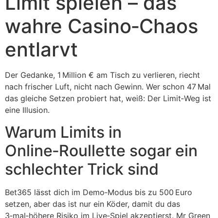
Limit spielen – das
wahre Casino‑Chaos
entlarvt
Der Gedanke, 1 Million € am Tisch zu verlieren, riecht
nach frischer Luft, nicht nach Gewinn. Wer schon 47 Mal
das gleiche Setzen probiert hat, weiß: Der Limit‑Weg ist
eine Illusion.
Warum Limits in
Online‑Roullette sogar ein
schlechter Trick sind
Bet365 lässt dich im Demo‑Modus bis zu 500 Euro
setzen, aber das ist nur ein Köder, damit du das
3‑mal‑höhere Risiko im Live‑Spiel akzeptierst. Mr Green