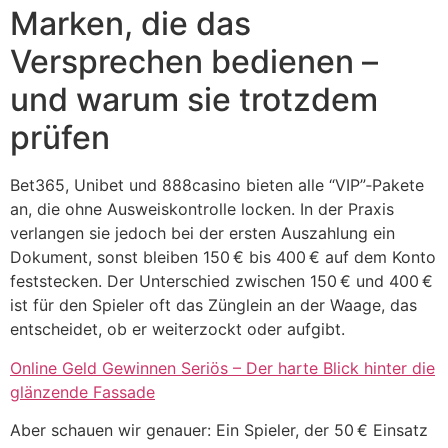
Marken, die das
Versprechen bedienen –
und warum sie trotzdem
prüfen
Bet365, Unibet und 888casino bieten alle “VIP”‑Pakete
an, die ohne Ausweiskontrolle locken. In der Praxis
verlangen sie jedoch bei der ersten Auszahlung ein
Dokument, sonst bleiben 150 € bis 400 € auf dem Konto
feststecken. Der Unterschied zwischen 150 € und 400 €
ist für den Spieler oft das Zünglein an der Waage, das
entscheidet, ob er weiterzockt oder aufgibt.
Online Geld Gewinnen Seriös – Der harte Blick hinter die
glänzende Fassade
Aber schauen wir genauer: Ein Spieler, der 50 € Einsatz