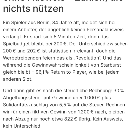
nichts nützen
Ein Spieler aus Berlin, 34 Jahre alt, meldet sich bei
einem Anbieter, der angeblich keinen Personalausweis
verlangt. Er spart sich 5 Minuten Zeit, doch das
Spielbudget bleibt bei 200 €. Der Unterschied zwischen
200 € und 202 € ist statistisch irrelevant, doch die
Werbetreibenden feiern das als „Revolution“. Und das,
während die Gewinnwahrscheinlichkeit von Starburst
gleich bleibt – 96,1 % Return to Player, wie bei jedem
anderen Slot.
Und dann gibt es noch die steuerliche Rechnung: 30 %
Abgeltungssteuer auf Gewinne über 1.000 € plus
Solidaritätszuschlag von 5,5 % auf die Steuer. Rechnen
wir für einen fiktiven Gewinn von 1.200 € nach, bleiben
nach Abzug nur noch etwa 822 € übrig. Kein Ausweis,
kein Unterschied.