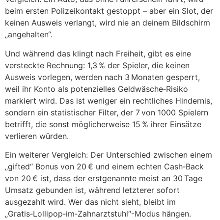
beim ersten Polizeikontakt gestoppt – aber ein Slot, der
keinen Ausweis verlangt, wird nie an deinem Bildschirm
„angehalten“.
Und während das klingt nach Freiheit, gibt es eine
versteckte Rechnung: 1,3 % der Spieler, die keinen
Ausweis vorlegen, werden nach 3 Monaten gesperrt,
weil ihr Konto als potenzielles Geldwäsche‑Risiko
markiert wird. Das ist weniger ein rechtliches Hindernis,
sondern ein statistischer Filter, der 7 von 1000 Spielern
betrifft, die sonst möglicherweise 15 % ihrer Einsätze
verlieren würden.
Ein weiterer Vergleich: Der Unterschied zwischen einem
„gifted“ Bonus von 20 € und einem echten Cash‑Back
von 20 € ist, dass der erstgenannte meist an 30 Tage
Umsatz gebunden ist, während letzterer sofort
ausgezahlt wird. Wer das nicht sieht, bleibt im
„Gratis‑Lollipop‑im‑Zahnarztstuhl“-Modus hängen.