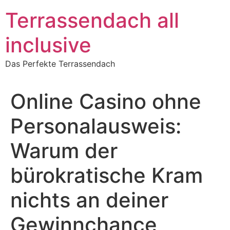
Zum
Terrassendach all
Inhalt
springen
inclusive
Das Perfekte Terrassendach
Online Casino ohne
Personalausweis:
Warum der
bürokratische Kram
nichts an deiner
Gewinnchance